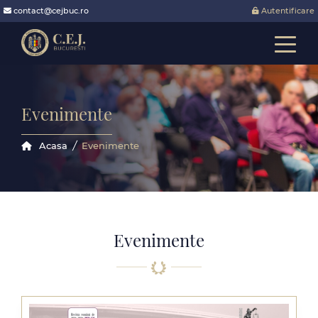
contact@cejbuc.ro
Autentificare
Toggle
Evenimente
Acasa
Evenimente
Evenimente