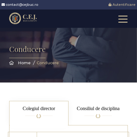
contact@cejbuc.ro
Autentificare
Toggle
Conducere
Home
Conducere
Colegiul director
Consiliul de disciplina