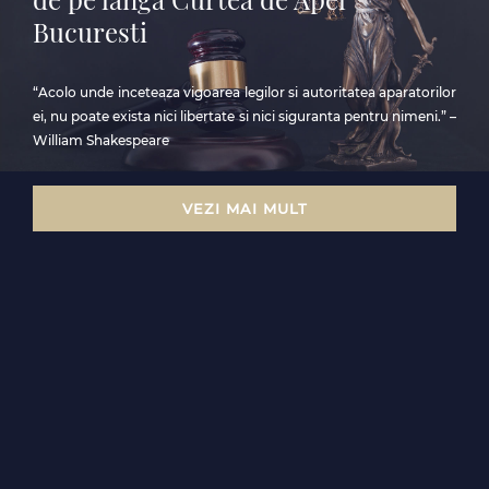
Bucuresti
“Acolo unde inceteaza vigoarea legilor si autoritatea aparatorilor
ei, nu poate exista nici libertate si nici siguranta pentru nimeni.” –
William Shakespeare
VEZI MAI MULT