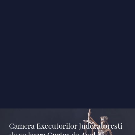
Camera Executorilor Judecatoresti
de pe langa Curtea de Apel